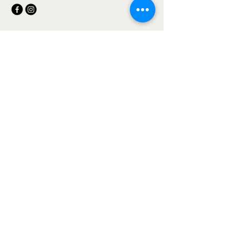
Política de Privacidade
Declaração de acessibilidade
Termos e Condições
Política de Reembolso
Política de Envio
Conecte-se Conosco
Email
*
Yes, subscribe me to your newsletter.
*
Subscribe
© 2035 by Arte naval do Brasil. Powered
and secured by
Wix