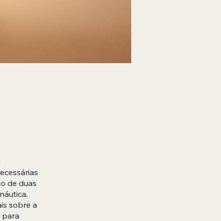
i
ecessárias
go de duas
náutica,
is sobre a
 para