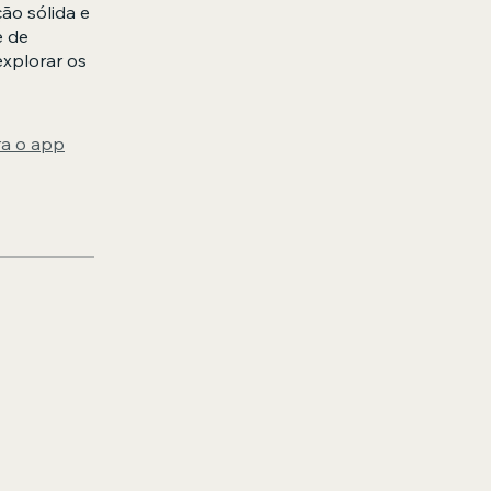
ão sólida e
e de
explorar os
ra o app