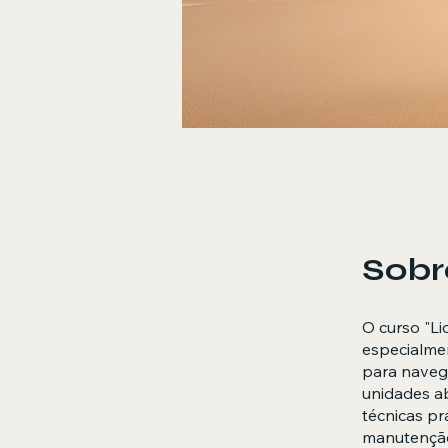
Sobr
O curso "Li
especialme
para navega
unidades ab
técnicas pr
manutenção